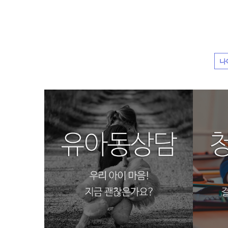
나
영유아상담
청소
광주심리상담코칭센터
광주심
바우처프로그램1
바우
광주심리상담코칭센터
광주심