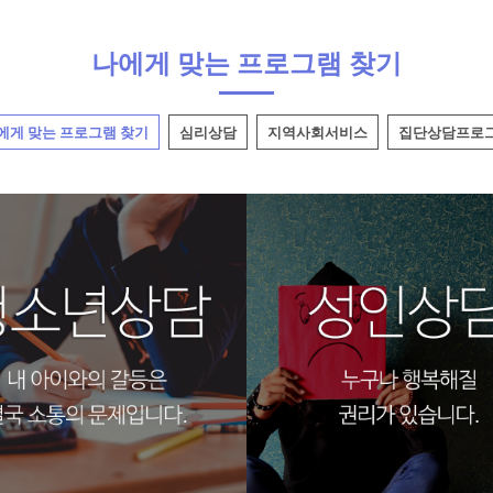
나에게 맞는 프로그램 찾기
에게 맞는 프로그램 찾기
심리상담
지역사회서비스
집단상담프로
년상담
성인상담
리상담코칭센터
광주심리상담코칭센터
처프로그램2
바우처프로그램3
리상담코칭센터
광주심리상담코칭센터