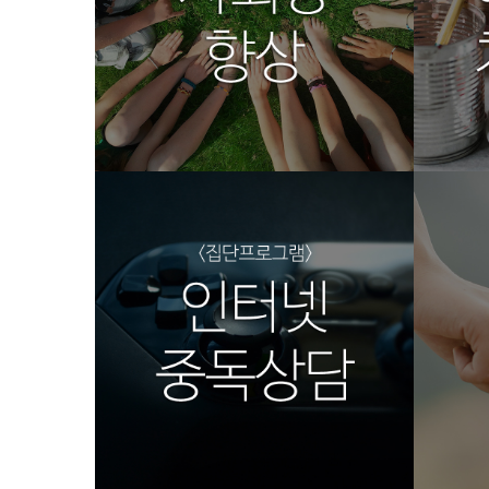
집단프로그램5
집단
광주심리상담코칭센터
광주심