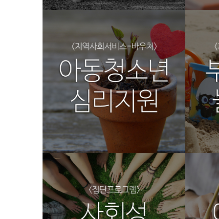
집단프로그램1
집단
광주심리상담코칭센터
광주심