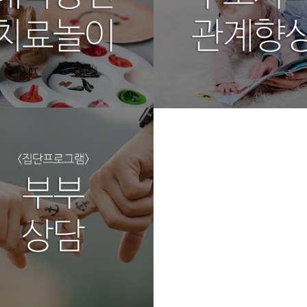
프로그램6
리상담코칭센터