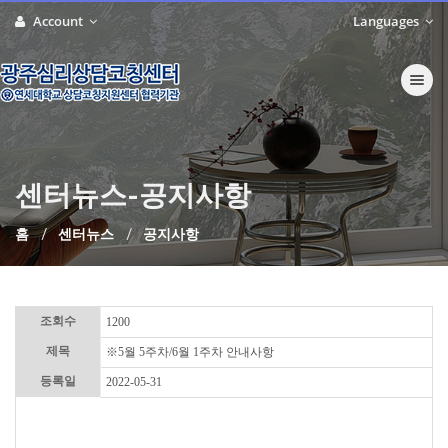
Account
Languages
Toggle nav
센터뉴스-공지사항
홈
센터뉴스
공지사항
조회수
1200
제목
※5월 5주차/6월 1주차 안내사항
등록일
2022-05-31